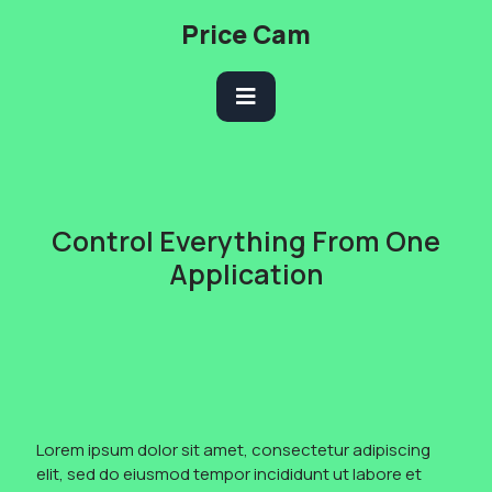
Skip
Price Cam
to
content
Open
Button
Control Everything From One
Application
Lorem ipsum dolor sit amet, consectetur adipiscing
elit, sed do eiusmod tempor incididunt ut labore et